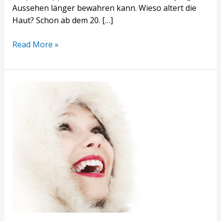
Aussehen länger bewahren kann. Wieso altert die
Haut? Schon ab dem 20. […]
Read More »
So
pflegen
Sie
Ihre
Haut
im
Winter
richtig