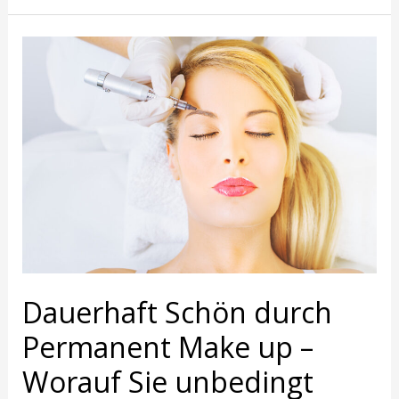
Dauerhaft
Schön
durch
Permanent
Make
up
–
Worauf
Sie
unbedingt
achten
müssen
Dauerhaft Schön durch
Permanent Make up –
Worauf Sie unbedingt