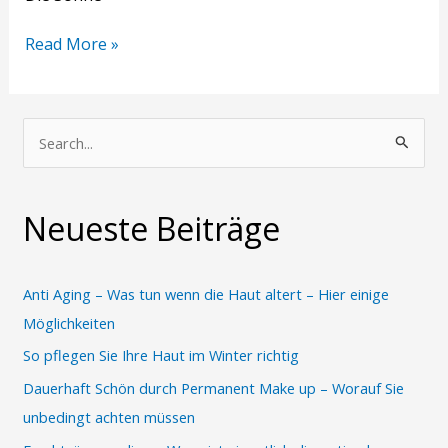
Read More »
S
u
c
Neueste Beiträge
h
e
n
Anti Aging – Was tun wenn die Haut altert – Hier einige
n
Möglichkeiten
a
So pflegen Sie Ihre Haut im Winter richtig
c
Dauerhaft Schön durch Permanent Make up – Worauf Sie
h
unbedingt achten müssen
: