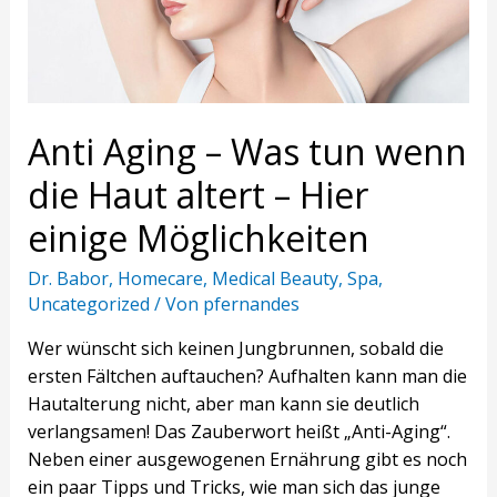
die
Haut
altert
–
Hier
Anti Aging – Was tun wenn
einige
Möglichkeiten
die Haut altert – Hier
einige Möglichkeiten
Dr. Babor
,
Homecare
,
Medical Beauty
,
Spa
,
Uncategorized
/ Von
pfernandes
Wer wünscht sich keinen Jungbrunnen, sobald die
ersten Fältchen auftauchen? Aufhalten kann man die
Hautalterung nicht, aber man kann sie deutlich
verlangsamen! Das Zauberwort heißt „Anti-Aging“.
Neben einer ausgewogenen Ernährung gibt es noch
ein paar Tipps und Tricks, wie man sich das junge