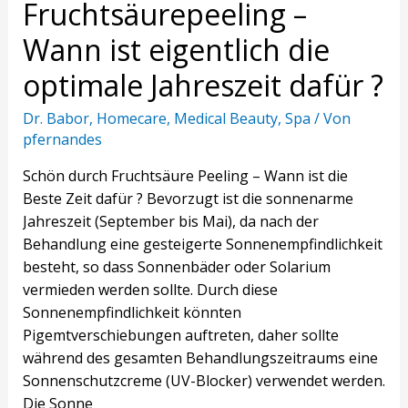
Fruchtsäurepeeling –
Fruchtsäurepeeling
–
Wann ist eigentlich die
Wann
ist
optimale Jahreszeit dafür ?
eigentlich
Dr. Babor
,
Homecare
,
Medical Beauty
,
Spa
/ Von
die
pfernandes
optimale
Jahreszeit
Schön durch Fruchtsäure Peeling – Wann ist die
dafür
Beste Zeit dafür ? Bevorzugt ist die sonnenarme
?
Jahreszeit (September bis Mai), da nach der
Behandlung eine gesteigerte Sonnenempfindlichkeit
besteht, so dass Sonnenbäder oder Solarium
vermieden werden sollte. Durch diese
Sonnenempfindlichkeit könnten
Pigemtverschiebungen auftreten, daher sollte
während des gesamten Behandlungszeitraums eine
Sonnenschutzcreme (UV-Blocker) verwendet werden.
Die Sonne