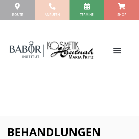
Zum
Inhalt
ROUTE
ANRUFEN
TERMINE
SHOP
springen
Men
BEHANDLUNGEN