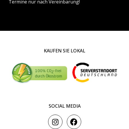
Termine nur nach Vereinbarung!
KAUFEN SIE LOKAL
SOCIAL MEDIA
I
F
n
a