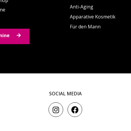
Shop
Anti-Aging
ine
Apparative Kosmetik
Für den Mann
mine
SOCIAL MEDIA
I
F
n
a
s
c
t
e