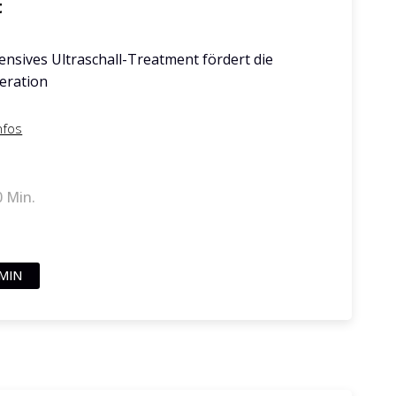
t
tensives Ultraschall-Treatment fördert die
eration
nfos
0 Min.
MIN