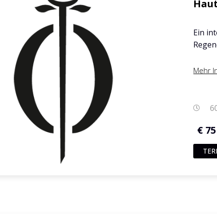
Hau
Ein in
Regen
Mehr I
6
€ 75
TER